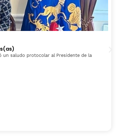
2
os(as)
P
izó un saludo protocolar al Presidente de la
L
S
C