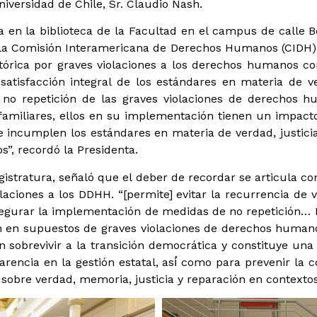
versidad de Chile, Sr. Claudio Nash.
a en la biblioteca de la Facultad en el campus de calle 
 la Comisión Interamericana de Derechos Humanos (CIDH) 
stórica por graves violaciones a los derechos humanos 
satisfacción integral de los estándares en materia de ve
a no repetición de las graves violaciones de derechos 
familiares, ellos en su implementación tienen un impacto
e incumplen los estándares en materia de verdad, justici
os”, recordó la Presidenta.
stratura, señaló que el deber de recordar se articula con
aciones a los DDHH. “[permite] evitar la recurrencia de v
egurar la implementación de medidas de no repetición… E
n en supuestos de graves violaciones de derechos humano
n sobrevivir a la transición democrática y constituye un
arencia en la gestión estatal, así́ como para prevenir la c
obre verdad, memoria, justicia y reparación en contextos 