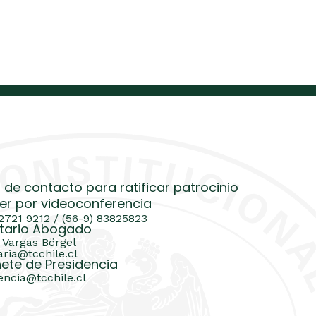
 de contacto para ratificar patrocinio
er por videoconferencia
 2721 9212 / (56-9) 83825823
tario Abogado
 Vargas Börgel
aria@tcchile.cl
ete de Presidencia
encia@tcchile.cl