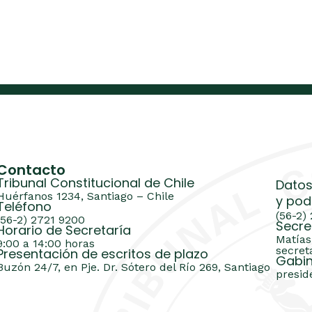
Contacto
Tribunal Constitucional de Chile
Datos
Huérfanos 1234, Santiago – Chile
y pod
Teléfono
(56-2)
(56-2) 2721 9200
Secre
Horario de Secretaría
Matías
9:00 a 14:00 horas
secret
Presentación de escritos de plazo
Gabin
Buzón 24/7, en Pje. Dr. Sótero del Río 269, Santiago
presid