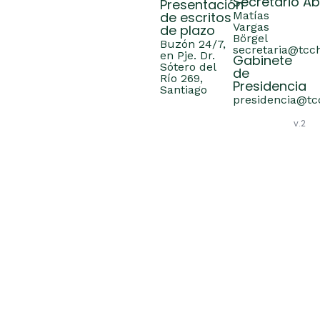
Secretario A
Presentación
de escritos
Matías
Vargas
de plazo
Börgel
Buzón 24/7,
secretaria@tcch
en Pje. Dr.
Gabinete
Sótero del
de
Río 269,
Presidencia
Santiago
presidencia@tcc
v.2