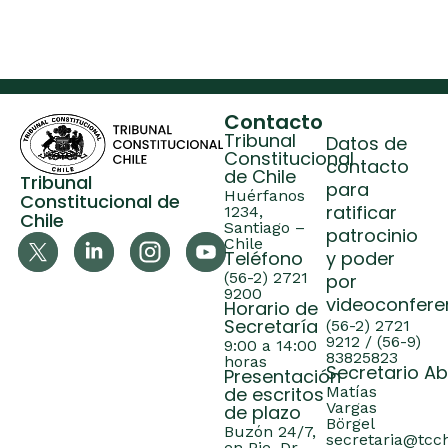
Contacto
Tribunal
Datos de
Constitucional
contacto
de Chile
Tribunal
para
Huérfanos
Constitucional de
ratificar
1234,
Chile
Santiago –
patrocinio
Chile
Teléfono
y poder
(56-2) 2721
por
9200
videoconfere
Horario de
Secretaría
(56-2) 2721
9212 / (56-9)
9:00 a 14:00
83825823
horas
Secretario A
Presentación
de escritos
Matías
Vargas
de plazo
Börgel
Buzón 24/7,
secretaria@tcch
en Pje. Dr.