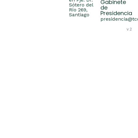
Gabinete
Sótero del
de
Río 269,
Presidencia
Santiago
presidencia@tcc
v.2