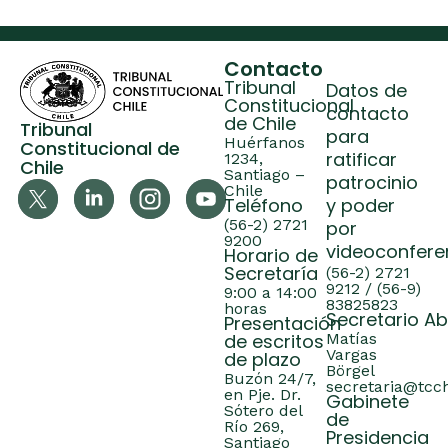
Contacto
Tribunal
Datos de
Constitucional
contacto
de Chile
Tribunal
para
Huérfanos
Constitucional de
ratificar
1234,
Chile
Santiago –
patrocinio
Chile
Teléfono
y poder
(56-2) 2721
por
9200
videoconfere
Horario de
Secretaría
(56-2) 2721
9212 / (56-9)
9:00 a 14:00
83825823
horas
Secretario A
Presentación
de escritos
Matías
Vargas
de plazo
Börgel
Buzón 24/7,
secretaria@tcch
en Pje. Dr.
Gabinete
Sótero del
de
Río 269,
Presidencia
Santiago