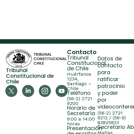
Contacto
Tribunal
Datos de
Constitucional
contacto
de Chile
Tribunal
para
Huérfanos
Constitucional de
ratificar
1234,
Chile
Santiago –
patrocinio
Chile
Teléfono
y poder
(56-2) 2721
por
9200
videoconfere
Horario de
Secretaría
(56-2) 2721
9212 / (56-9)
9:00 a 14:00
83825823
horas
Secretario A
Presentación
Matías