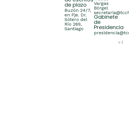
de escritos
Vargas
de plazo
Börgel
Buzón 24/7,
secretaria@tcch
en Pje. Dr.
Gabinete
Sótero del
de
Río 269,
Presidencia
Santiago
presidencia@tcc
v.2