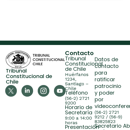
Contacto
Tribunal
Datos de
Constitucional
contacto
de Chile
Tribunal
para
Huérfanos
Constitucional de
ratificar
1234,
Chile
Santiago –
patrocinio
Chile
Teléfono
y poder
(56-2) 2721
por
9200
videoconfere
Horario de
Secretaría
(56-2) 2721
9212 / (56-9)
9:00 a 14:00
83825823
horas
Secretario A
Presentación