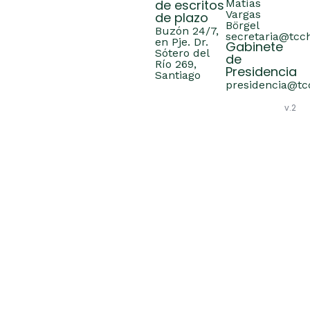
de escritos
Matías
Vargas
de plazo
Börgel
Buzón 24/7,
secretaria@tcch
en Pje. Dr.
Gabinete
Sótero del
de
Río 269,
Presidencia
Santiago
presidencia@tcc
v.2