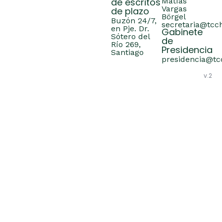
de escritos
Matías
Vargas
de plazo
Börgel
Buzón 24/7,
secretaria@tcch
en Pje. Dr.
Gabinete
Sótero del
de
Río 269,
Presidencia
Santiago
presidencia@tcc
v.2