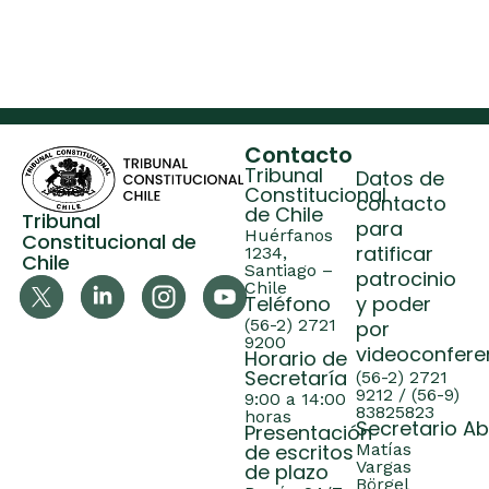
Contacto
Tribunal
Datos de
Constitucional
contacto
de Chile
Tribunal
para
Huérfanos
Constitucional de
ratificar
1234,
Chile
Santiago –
patrocinio
Chile
Teléfono
y poder
(56-2) 2721
por
9200
videoconfere
Horario de
Secretaría
(56-2) 2721
9212 / (56-9)
9:00 a 14:00
83825823
horas
Secretario A
Presentación
de escritos
Matías
Vargas
de plazo
Börgel