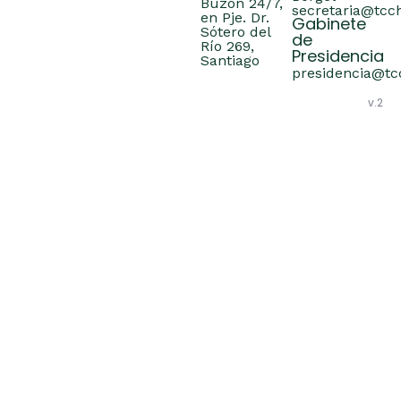
Buzón 24/7,
secretaria@tcch
en Pje. Dr.
Gabinete
Sótero del
de
Río 269,
Presidencia
Santiago
presidencia@tcc
v.2