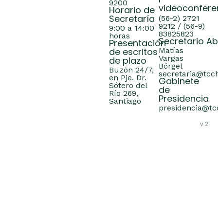
9200
videoconfere
Horario de
Secretaría
(56-2) 2721
9212 / (56-9)
9:00 a 14:00
83825823
horas
Secretario A
Presentación
de escritos
Matías
Vargas
de plazo
Börgel
Buzón 24/7,
secretaria@tcch
en Pje. Dr.
Gabinete
Sótero del
de
Río 269,
Presidencia
Santiago
presidencia@tcc
v.2