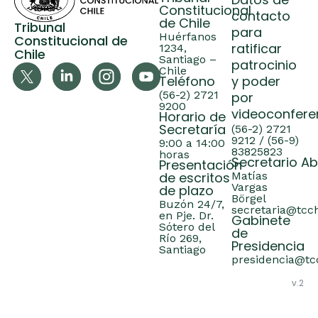
Datos de
Constitucional
contacto
de Chile
Tribunal
para
Huérfanos
Constitucional de
ratificar
1234,
Chile
Santiago –
patrocinio
Chile
Teléfono
y poder
(56-2) 2721
por
9200
videoconfere
Horario de
Secretaría
(56-2) 2721
9212 / (56-9)
9:00 a 14:00
83825823
horas
Secretario A
Presentación
de escritos
Matías
Vargas
de plazo
Börgel
Buzón 24/7,
secretaria@tcch
en Pje. Dr.
Gabinete
Sótero del
de
Río 269,
Presidencia
Santiago
presidencia@tcc
v.2