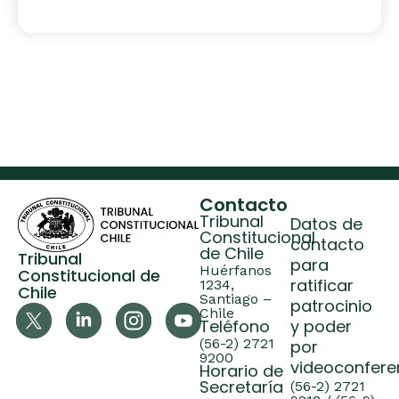
Contacto
Tribunal
Datos de
Constitucional
contacto
de Chile
Tribunal
para
Huérfanos
Constitucional de
ratificar
1234,
Chile
Santiago –
patrocinio
Chile
Teléfono
y poder
(56-2) 2721
por
9200
videoconfere
Horario de
Secretaría
(56-2) 2721