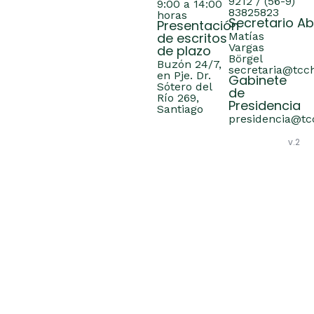
9212 / (56-9)
9:00 a 14:00
83825823
horas
Secretario A
Presentación
de escritos
Matías
Vargas
de plazo
Börgel
Buzón 24/7,
secretaria@tcch
en Pje. Dr.
Gabinete
Sótero del
de
Río 269,
Presidencia
Santiago
presidencia@tcc
v.2