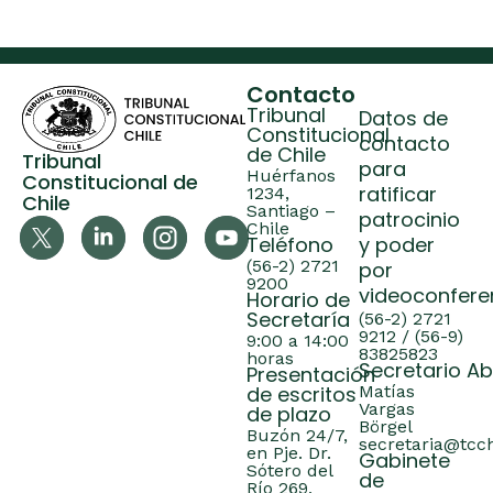
Contacto
Tribunal
Datos de
Constitucional
contacto
de Chile
Tribunal
para
Huérfanos
Constitucional de
ratificar
1234,
Chile
Santiago –
patrocinio
Chile
Teléfono
y poder
(56-2) 2721
por
9200
videoconfere
Horario de
Secretaría
(56-2) 2721
9212 / (56-9)
9:00 a 14:00
83825823
horas
Secretario A
Presentación
de escritos
Matías
Vargas
de plazo
Börgel
Buzón 24/7,
secretaria@tcch
en Pje. Dr.
Gabinete
Sótero del
de
Río 269,