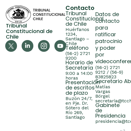
Contacto
Tribunal
Datos de
Constitucional
contacto
de Chile
Tribunal
para
Huérfanos
Constitucional de
ratificar
1234,
Chile
Santiago –
patrocinio
Chile
Teléfono
y poder
(56-2) 2721
por
9200
videoconfere
Horario de
Secretaría
(56-2) 2721
9212 / (56-9)
9:00 a 14:00
83825823
horas
Secretario A
Presentación
de escritos
Matías
Vargas
de plazo
Börgel
Buzón 24/7,
secretaria@tcch
en Pje. Dr.
Gabinete
Sótero del
de
Río 269,
Presidencia
Santiago
presidencia@tcc