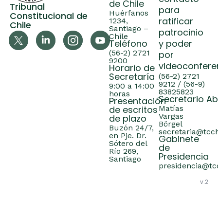
de Chile
Tribunal
para
Huérfanos
Constitucional de
ratificar
1234,
Chile
Santiago –
patrocinio
Chile
Teléfono
y poder
(56-2) 2721
por
9200
videoconfere
Horario de
Secretaría
(56-2) 2721
9212 / (56-9)
9:00 a 14:00
83825823
horas
Secretario A
Presentación
de escritos
Matías
Vargas
de plazo
Börgel
Buzón 24/7,
secretaria@tcch
en Pje. Dr.
Gabinete
Sótero del
de
Río 269,
Presidencia
Santiago
presidencia@tcc
v.2