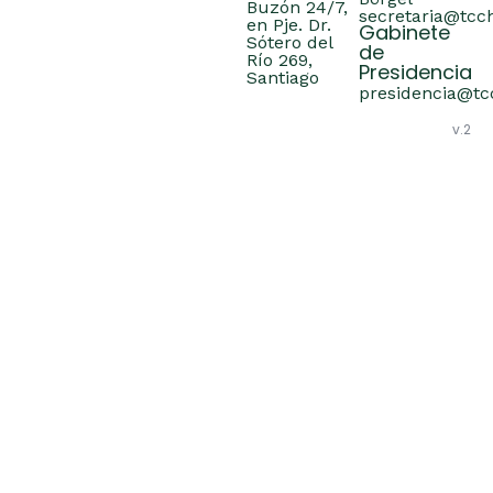
Buzón 24/7,
secretaria@tcch
en Pje. Dr.
Gabinete
Sótero del
de
Río 269,
Presidencia
Santiago
presidencia@tcc
v.2