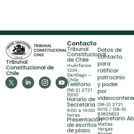
Contacto
Tribunal
Datos de
Constitucional
contacto
de Chile
Tribunal
para
Huérfanos
Constitucional de
ratificar
1234,
Chile
Santiago –
patrocinio
Chile
Teléfono
y poder
(56-2) 2721
por
9200
videoconfere
Horario de
Secretaría
(56-2) 2721
9212 / (56-9)
9:00 a 14:00
83825823
horas
Secretario A
Presentación
de escritos
Matías
Vargas
de plazo
Börgel