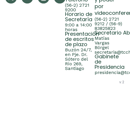
Teléfono
y poder
(56-2) 2721
por
9200
videoconfere
Horario de
Secretaría
(56-2) 2721
9212 / (56-9)
9:00 a 14:00
83825823
horas
Secretario A
Presentación
de escritos
Matías
Vargas
de plazo
Börgel
Buzón 24/7,
secretaria@tcch
en Pje. Dr.
Gabinete
Sótero del
de
Río 269,
Presidencia
Santiago
presidencia@tcc
v.2